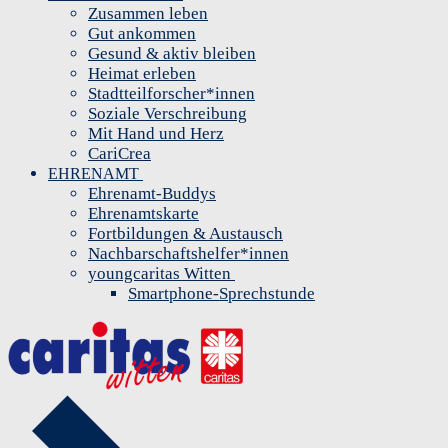
Zusammen leben
Gut ankommen
Gesund & aktiv bleiben
Heimat erleben
Stadtteilforscher*innen
Soziale Verschreibung
Mit Hand und Herz
CariCrea
EHRENAMT
Ehrenamt-Buddys
Ehrenamtskarte
Fortbildungen & Austausch
Nachbarschaftshelfer*innen
youngcaritas Witten
Smartphone-Sprechstunde