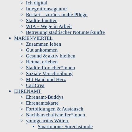
Ich digital
Integrationsagentur
Restart – zurück in die Pflege
Stadtteilmutter
WIA – Wege in Arbeit
Betreuung städtischer Notunterkünfte
MARIENVIERTEL
Zusammen leben
Gut ankommen
Gesund & aktiv bleiben
Heimat erleben
Stadtteilforscher*innen
Soziale Verschreibung
Mit Hand und Herz
CariCrea
EHRENAMT
Ehrenamt-Buddys
Ehrenamtskarte
Fortbildungen & Austausch
Nachbarschaftshelfer*innen
youngcaritas Witten
Smartphone-Sprechstunde