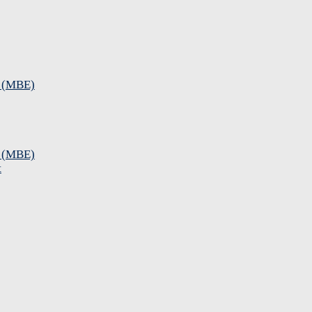
e (MBE)
e (MBE)
t