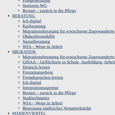
Pflegeberatung
Senioren WG
Restart – zurück in die Pflege
BERATUNG
Ich digital
Kurberatung
Migrationsberatung für erwachsene Zugewandert
Obdachlosenhilfe
Sozialberatung
WIA – Wege in Arbeit
MIGRATION
Migrationsberatung für erwachsene Zugewandert
GISAA – Geflüchtete in Schule, Ausbildung, Arbei
Deutsch lernen
Freizeitangebote
Fremdsprachen lernen
Ich digital
Integrationsagentur
Restart – zurück in die Pflege
Stadtteilmutter
WIA – Wege in Arbeit
Betreuung städtischer Notunterkünfte
MARIENVIERTEL