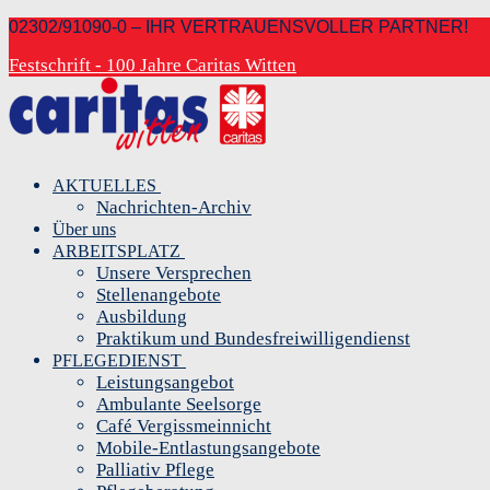
Zum
Menü
Schließen
02302/91090-0 – IHR VERTRAUENSVOLLER PARTNER!
Inhalt
Festschrift - 100 Jahre Caritas Witten
springen
AKTUELLES
Nachrichten-Archiv
Über uns
ARBEITSPLATZ
Unsere Versprechen
Stellenangebote
Ausbildung
Praktikum und Bundesfreiwilligendienst
PFLEGEDIENST
Leistungsangebot
Ambulante Seelsorge
Café Vergissmeinnicht
Mobile-Entlastungsangebote
Palliativ Pflege