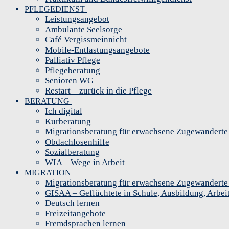
PFLEGEDIENST
Leistungsangebot
Ambulante Seelsorge
Café Vergissmeinnicht
Mobile-Entlastungsangebote
Palliativ Pflege
Pflegeberatung
Senioren WG
Restart – zurück in die Pflege
BERATUNG
Ich digital
Kurberatung
Migrationsberatung für erwachsene Zugewandert
Obdachlosenhilfe
Sozialberatung
WIA – Wege in Arbeit
MIGRATION
Migrationsberatung für erwachsene Zugewandert
GISAA – Geflüchtete in Schule, Ausbildung, Arbei
Deutsch lernen
Freizeitangebote
Fremdsprachen lernen