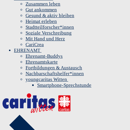
Zusammen leben
Gut ankommen
Gesund & aktiv bleiben
Heimat erleben
Stadtteilforscher*innen
Soziale Verschreibung
Mit Hand und Herz
CariCrea
EHRENAMT
Ehrenamt-Buddys
Ehrenamtskarte
Fortbildungen & Austausch
Nachbarschaftshelfer*innen
youngcaritas Witten
Smartphone-Sprechstunde