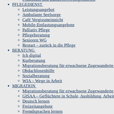
PFLEGEDIENST
Leistungsangebot
Ambulante Seelsorge
Café Vergissmeinnicht
Mobile-Entlastungsangebote
Palliativ Pflege
Pflegeberatung
Senioren WG
Restart – zurück in die Pflege
BERATUNG
Ich digital
Kurberatung
Migrationsberatung für erwachsene Zugewandert
Obdachlosenhilfe
Sozialberatung
WIA – Wege in Arbeit
MIGRATION
Migrationsberatung für erwachsene Zugewandert
GISAA – Geflüchtete in Schule, Ausbildung, Arbei
Deutsch lernen
Freizeitangebote
Fremdsprachen lernen