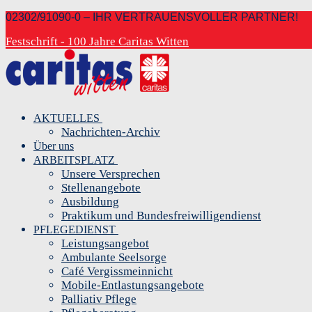
Zum
Menü
Schließen
02302/91090-0 – IHR VERTRAUENSVOLLER PARTNER!
Inhalt
Festschrift - 100 Jahre Caritas Witten
springen
AKTUELLES
Nachrichten-Archiv
Über uns
ARBEITSPLATZ
Unsere Versprechen
Stellenangebote
Ausbildung
Praktikum und Bundesfreiwilligendienst
PFLEGEDIENST
Leistungsangebot
Ambulante Seelsorge
Café Vergissmeinnicht
Mobile-Entlastungsangebote
Palliativ Pflege