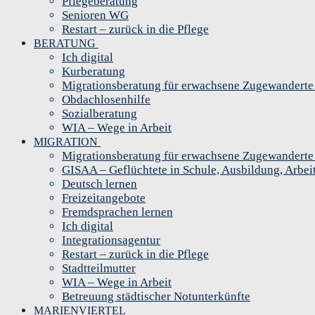
Pflegeberatung
Senioren WG
Restart – zurück in die Pflege
BERATUNG
Ich digital
Kurberatung
Migrationsberatung für erwachsene Zugewandert
Obdachlosenhilfe
Sozialberatung
WIA – Wege in Arbeit
MIGRATION
Migrationsberatung für erwachsene Zugewandert
GISAA – Geflüchtete in Schule, Ausbildung, Arbei
Deutsch lernen
Freizeitangebote
Fremdsprachen lernen
Ich digital
Integrationsagentur
Restart – zurück in die Pflege
Stadtteilmutter
WIA – Wege in Arbeit
Betreuung städtischer Notunterkünfte
MARIENVIERTEL