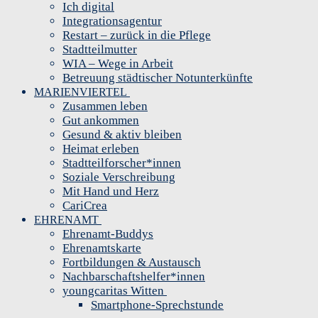
Ich digital
Integrationsagentur
Restart – zurück in die Pflege
Stadtteilmutter
WIA – Wege in Arbeit
Betreuung städtischer Notunterkünfte
MARIENVIERTEL
Zusammen leben
Gut ankommen
Gesund & aktiv bleiben
Heimat erleben
Stadtteilforscher*innen
Soziale Verschreibung
Mit Hand und Herz
CariCrea
EHRENAMT
Ehrenamt-Buddys
Ehrenamtskarte
Fortbildungen & Austausch
Nachbarschaftshelfer*innen
youngcaritas Witten
Smartphone-Sprechstunde