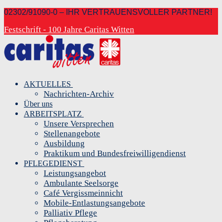
Zum
Menü
Schließen
02302/91090-0 – IHR VERTRAUENSVOLLER PARTNER!
Inhalt
Festschrift - 100 Jahre Caritas Witten
springen
AKTUELLES
Nachrichten-Archiv
Über uns
ARBEITSPLATZ
Unsere Versprechen
Stellenangebote
Ausbildung
Praktikum und Bundesfreiwilligendienst
PFLEGEDIENST
Leistungsangebot
Ambulante Seelsorge
Café Vergissmeinnicht
Mobile-Entlastungsangebote
Palliativ Pflege