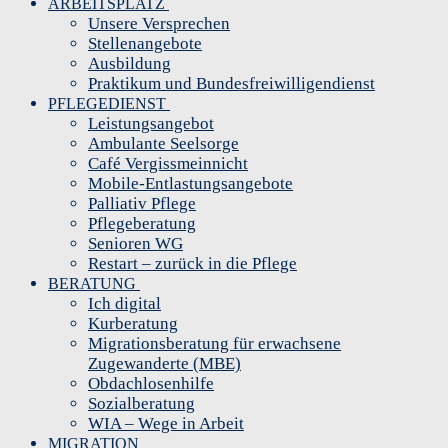
ARBEITSPLATZ
Unsere Versprechen
Stellenangebote
Ausbildung
Praktikum und Bundesfreiwilligendienst
PFLEGEDIENST
Leistungsangebot
Ambulante Seelsorge
Café Vergissmeinnicht
Mobile-Entlastungsangebote
Palliativ Pflege
Pflegeberatung
Senioren WG
Restart – zurück in die Pflege
BERATUNG
Ich digital
Kurberatung
Migrationsberatung für erwachsene
Zugewanderte (MBE)
Obdachlosenhilfe
Sozialberatung
WIA – Wege in Arbeit
MIGRATION