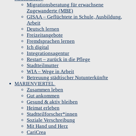
Migrationsberatung für erwachsene
Zugewanderte (MBE)
GISAA – Geflüchtete in Schule, Ausbildung,
Arbeit
Deutsch lernen
Freizeitangebote
Fremdsprachen lernen
Ich digital
Integrationsagentur
Restart – zurück in die Pflege
Stadtteilmutter
WIA – Wege in Arbeit
Betreuung städtischer Notunterkünfte
MARIENVIERTEL
Zusammen leben
Gut ankommen
Gesund & aktiv bleiben
Heimat erleben
Stadtteilforscher*innen
Soziale Verschreibung
Mit Hand und Herz
CariCrea