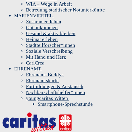
WIA – Wege in Arbeit
Betreuung städtischer Notunterkünfte
MARIENVIERTEL
Zusammen leben
Gut ankommen
Gesund & aktiv bleiben
Heimat erleben
Stadtteilforscher*innen
Soziale Verschreibung
Mit Hand und Herz
CariCrea
EHRENAMT
Ehrenamt-Buddys
Ehrenamtskarte
Fortbildungen & Austausch
Nachbarschaftshelfer*innen
youngcaritas Witten
Smartphone-Sprechstunde